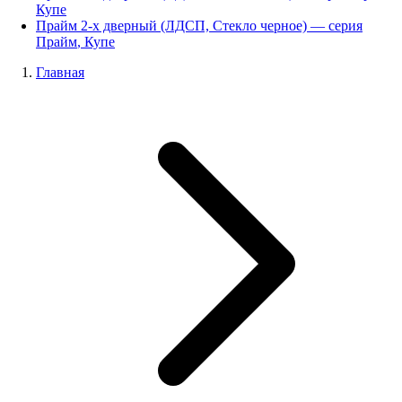
Купе
Прайм 2-х дверный (ЛДСП, Стекло черное)
— серия
Прайм
,
Купе
Главная