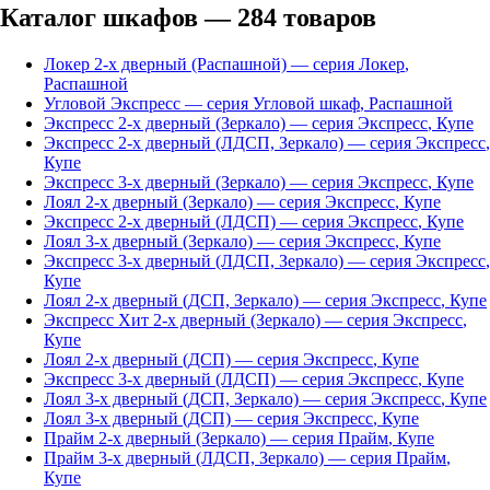
Каталог шкафов —
284
товаров
Локер 2-х дверный (Распашной)
— серия
Локер
,
Распашной
Угловой Экспресс
— серия
Угловой шкаф
,
Распашной
Экспресс 2-х дверный (Зеркало)
— серия
Экспресс
,
Купе
Экспресс 2-х дверный (ЛДСП, Зеркало)
— серия
Экспресс
,
Купе
Экспресс 3-х дверный (Зеркало)
— серия
Экспресс
,
Купе
Лоял 2-х дверный (Зеркало)
— серия
Экспресс
,
Купе
Экспресс 2-х дверный (ЛДСП)
— серия
Экспресс
,
Купе
Лоял 3-х дверный (Зеркало)
— серия
Экспресс
,
Купе
Экспресс 3-х дверный (ЛДСП, Зеркало)
— серия
Экспресс
,
Купе
Лоял 2-х дверный (ДСП, Зеркало)
— серия
Экспресс
,
Купе
Экспресс Хит 2-х дверный (Зеркало)
— серия
Экспресс
,
Купе
Лоял 2-х дверный (ДСП)
— серия
Экспресс
,
Купе
Экспресс 3-х дверный (ЛДСП)
— серия
Экспресс
,
Купе
Лоял 3-х дверный (ДСП, Зеркало)
— серия
Экспресс
,
Купе
Лоял 3-х дверный (ДСП)
— серия
Экспресс
,
Купе
Прайм 2-х дверный (Зеркало)
— серия
Прайм
,
Купе
Прайм 3-х дверный (ЛДСП, Зеркало)
— серия
Прайм
,
Купе