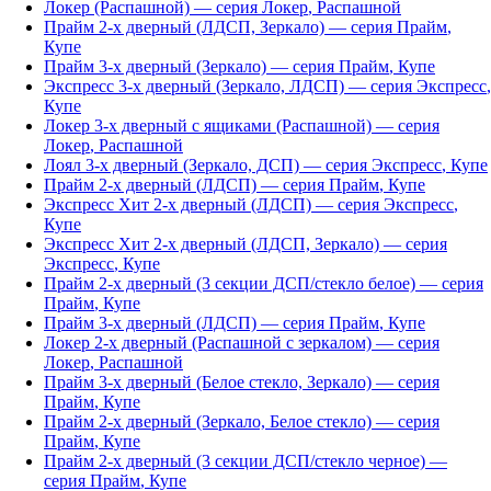
Локер (Распашной)
— серия
Локер
,
Распашной
Прайм 2-х дверный (ЛДСП, Зеркало)
— серия
Прайм
,
Купе
Прайм 3-х дверный (Зеркало)
— серия
Прайм
,
Купе
Экспресс 3-х дверный (Зеркало, ЛДСП)
— серия
Экспресс
,
Купе
Локер 3-х дверный с ящиками (Распашной)
— серия
Локер
,
Распашной
Лоял 3-х дверный (Зеркало, ДСП)
— серия
Экспресс
,
Купе
Прайм 2-х дверный (ЛДСП)
— серия
Прайм
,
Купе
Экспресс Хит 2-х дверный (ЛДСП)
— серия
Экспресс
,
Купе
Экспресс Хит 2-х дверный (ЛДСП, Зеркало)
— серия
Экспресс
,
Купе
Прайм 2-х дверный (3 секции ДСП/стекло белое)
— серия
Прайм
,
Купе
Прайм 3-х дверный (ЛДСП)
— серия
Прайм
,
Купе
Локер 2-х дверный (Распашной с зеркалом)
— серия
Локер
,
Распашной
Прайм 3-х дверный (Белое стекло, Зеркало)
— серия
Прайм
,
Купе
Прайм 2-х дверный (Зеркало, Белое стекло)
— серия
Прайм
,
Купе
Прайм 2-х дверный (3 секции ДСП/стекло черное)
—
серия
Прайм
,
Купе