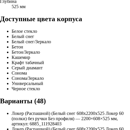
Глубина
525 мм
Доступные цвета корпуса
Белое стекло
Белый снег
Белый снег/Зеркало
Бетон
Бетон/Зеркало
Кашемир
Крафт табачный
Серый диамант
Сонома
Сонома/Зеркало
Универсальный
Черное стекло
Варианты (
48
)
Локер (Распашной) (Белый снег 608х2200х525 Локер 60
(полки) без ручки Без профиля)
—
2200
×
608
×
525
мм,
артикул:
6885_111928403
Локер (Распашной) (Белый снег 608х2200х525 Локер 60