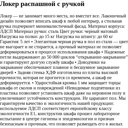
Локер распашной с ручкой
Локер — не занимает много места, но вместит все. Лаконичный
дизайн позволяет вписать шкаф в любой интерьер, а стильная
ручка подчеркнет минималистичный фасад. Материал корпуса:
ЛДСП Материал ручки: сталь Цвет ручки: черный матовый
Нагрузка на полки: до 15 кг Нагрузка на штангу: до 60 кг
Гарантия: 5 лет • Элегантная черная ручка в пол из стали — цвет
не выгорает и не стирается, а прочный материал не позволяет
деформироваться в процессе использования шкафа • Надежные
петли выдерживают до 50 000 циклов “открывание-закрывание”
и гарантируют долгую службу шкафа • Доводчики на
закрывание обеспечивают плавное и бесшумное закрывание
дверей • Задняя стенка ХДФ изготовлена из плиты высокой
прочности, которая не прогнется со временем, а шкаф не
деформируется. • Ударостойкая кромка 1 мм защищает торцы
шкафа от сколов и повреждений •Невидимые подпятники из
пластика позволяют установить шкаф даже на неровном полу и
увеличивают устойчивость конструкции. Не царапают пол. Мы
гарантируем качество и экологичность нашей продукции:
используемое ЛДСП соответствует европейскому классу
экологичности Е1, конструктив шкафа прошел лабораторное
испытание в центре гигиены и эпидемиологии и признан
безопасным и прочным, что позволяет размещать его в жилых