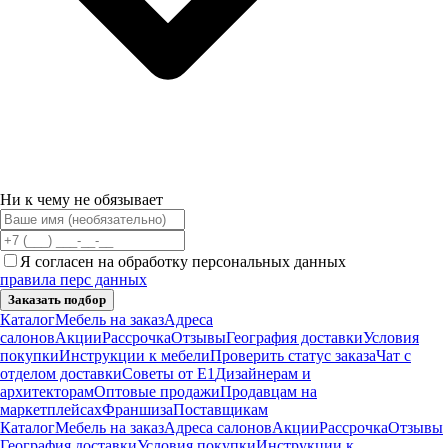
Ни к чему не обязывает
Я согласен на обработку персональных данных
правила перс данных
Заказать подбор
Каталог
Мебель на заказ
Адреса
салонов
Акции
Рассрочка
Отзывы
География доставки
Условия
покупки
Инструкции к мебели
Проверить статус заказа
Чат с
отделом доставки
Советы от Е1
Дизайнерам и
архитекторам
Оптовые продажи
Продавцам на
маркетплейсах
Франшиза
Поставщикам
Каталог
Мебель на заказ
Адреса салонов
Акции
Рассрочка
Отзывы
География доставки
Условия покупки
Инструкции к