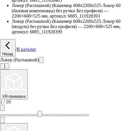
артикул:
6885_111928405
Локер (Распашной) (Кашемир 608х2200х525 Локер 60
(базовая компоновка) без ручки Без профиля)
—
2200
×
608
×
525
мм, артикул:
6885_111928393
Локер (Распашной) (Кашемир 608х2200х525 Локер 60
(модуль) без ручки Без профиля)
—
2200
×
608
×
525
мм,
артикул:
6885_111928399
/
В каталог
Назад
Локер (Распашной)
VR-примерка
1
/
19